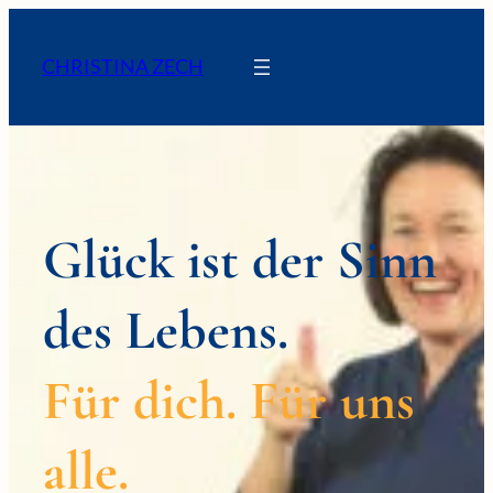
Zum
Inhalt
CHRISTINA ZECH
springen
Glück ist der Sinn
des Lebens.
Für dich. Für uns
alle.