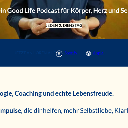
in Good Life Podcast für Körper, Herz und Se
JEDEN 2. DIENSTAG
JETZT ANHÖREN AUF
Spotify
Apple
logie, Coaching und echte Lebensfreude.
 Impulse
, die dir helfen, mehr Selbstliebe, Klar