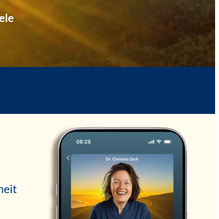
ele
heit