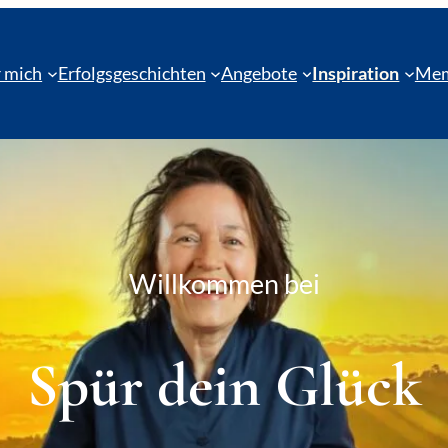
 mich
Erfolgsgeschichten
Angebote
Inspiration
Mem
Willkommen bei
Spür dein Glück