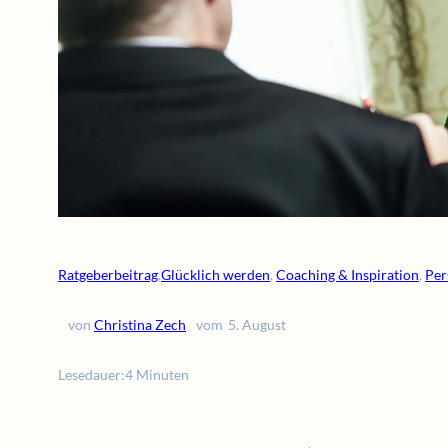
Ratgeberbeitrag
,
Glücklich werden
, 
Coaching & Inspiration
, 
Per
von
Christina Zech
vom
5. August
Lesedauer:
4 Minuten