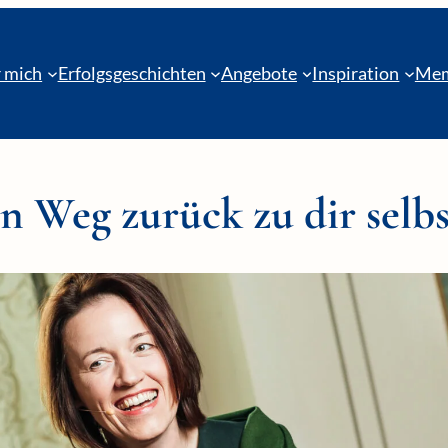
 mich
Erfolgsgeschichten
Angebote
Inspiration
Mem
n Weg zurück zu dir selbs