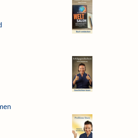
d
amen