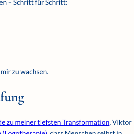
 – Schritt für Schritt:
 mir zu wachsen.
ufung
e zu meiner tiefsten Transformation
. Viktor
e (Logotherapie)
, dass Menschen selbst in