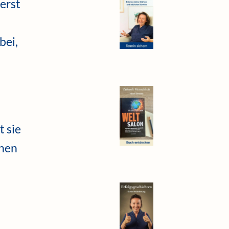
erst
bei,
t sie
chen