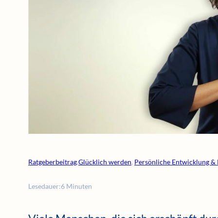
Ratgeberbeitrag
,
Glücklich werden
, 
Persönliche Entwicklung &
Lesedauer:
6 Minuten