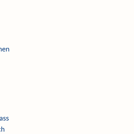
inen
ass
ch