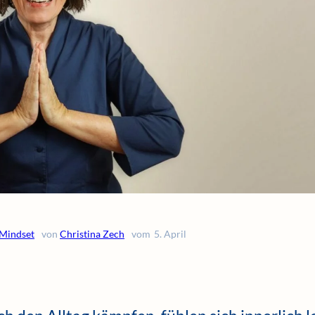
 Mindset
von
Christina Zech
vom
5. April