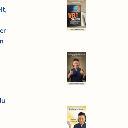
it,
der
en
du