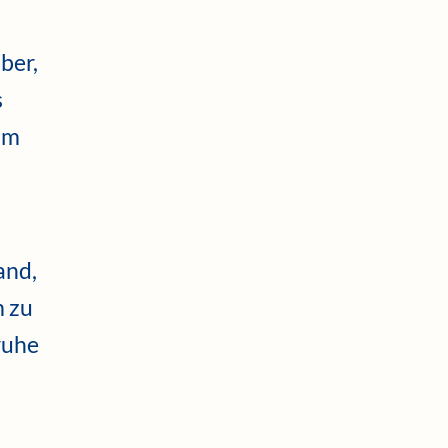
ber,
s
am
tand,
m zu
ruhe