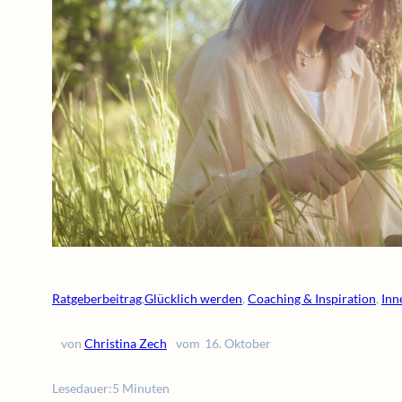
Ratgeberbeitrag
,
Glücklich werden
, 
Coaching & Inspiration
, 
Inn
von
Christina Zech
vom
16. Oktober
Lesedauer:
5 Minuten