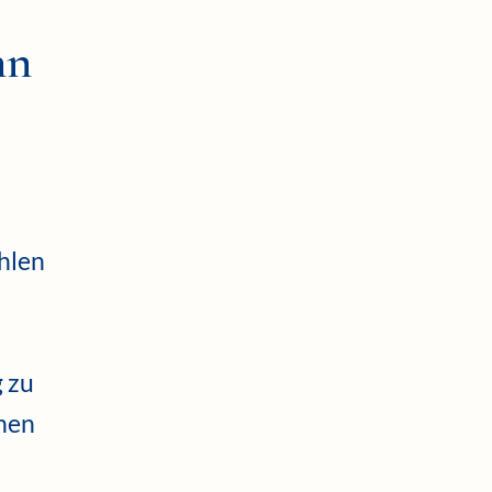
nn
ühlen
 zu
nnen