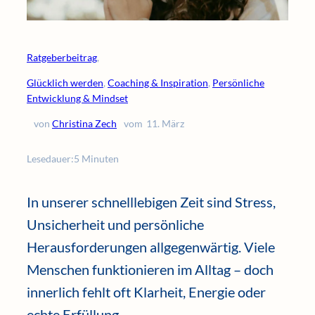
Ratgeberbeitrag
,
Glücklich werden
, 
Coaching & Inspiration
, 
Persönliche
Entwicklung & Mindset
von
Christina Zech
vom
11. März
Lesedauer:
5 Minuten
In unserer schnelllebigen Zeit sind Stress,
Unsicherheit und persönliche
Herausforderungen allgegenwärtig. Viele
Menschen funktionieren im Alltag – doch
innerlich fehlt oft Klarheit, Energie oder
echte Erfüllung.