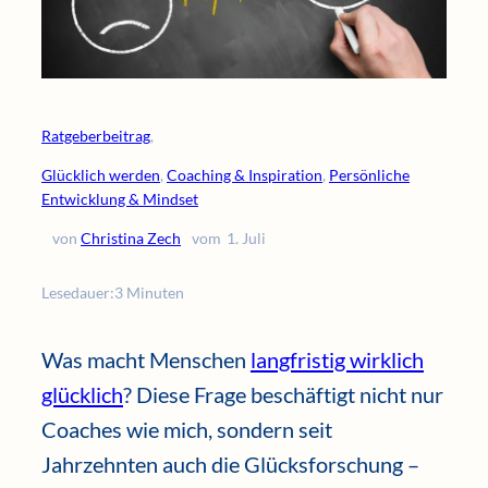
Ratgeberbeitrag
,
Glücklich werden
, 
Coaching & Inspiration
, 
Persönliche
Entwicklung & Mindset
von
Christina Zech
vom
1. Juli
Lesedauer:
3 Minuten
Was macht Menschen
langfristig wirklich
glücklich
? Diese Frage beschäftigt nicht nur
Coaches wie mich, sondern seit
Jahrzehnten auch die Glücksforschung –