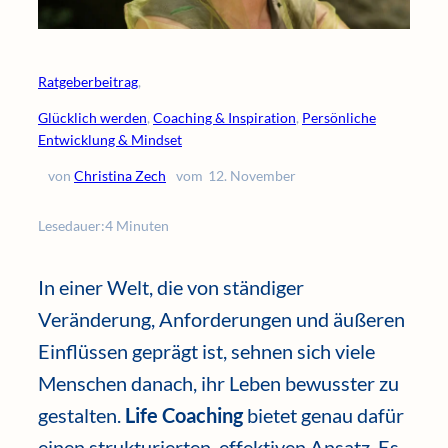
Ratgeberbeitrag
,
Glücklich werden
, 
Coaching & Inspiration
, 
Persönliche
Entwicklung & Mindset
von
Christina Zech
vom
12. November
Lesedauer:
4 Minuten
In einer Welt, die von ständiger
Veränderung, Anforderungen und äußeren
Einflüssen geprägt ist, sehnen sich viele
Menschen danach, ihr Leben bewusster zu
gestalten.
Life Coaching
bietet genau dafür
einen strukturierten, effektiven Ansatz. Es