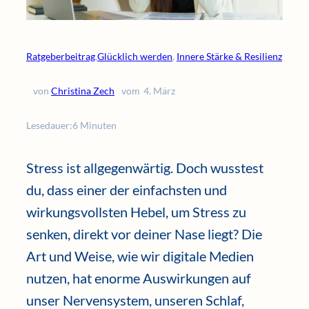
Ratgeberbeitrag
,
Glücklich werden
, 
Innere Stärke & Resilienz
von
Christina Zech
vom
4. März
Lesedauer:
6 Minuten
Stress ist allgegenwärtig. Doch wusstest
du, dass einer der einfachsten und
wirkungsvollsten Hebel, um Stress zu
senken, direkt vor deiner Nase liegt? Die
Art und Weise, wie wir digitale Medien
nutzen, hat enorme Auswirkungen auf
unser Nervensystem, unseren Schlaf,