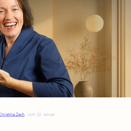
Christina Zech
vom
18. Januar