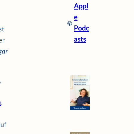
Appl
e
Podc
st
asts
er
gar
,
n
.
auf