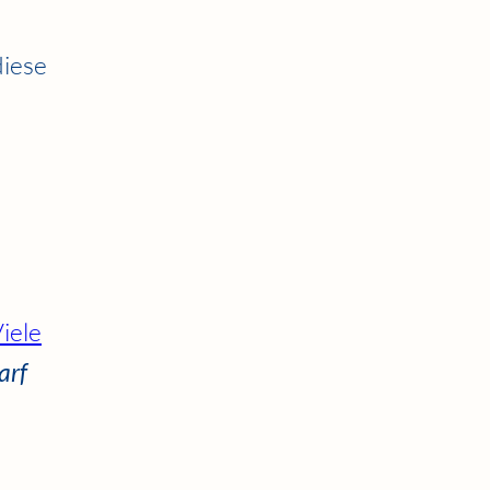
diese
iele
arf