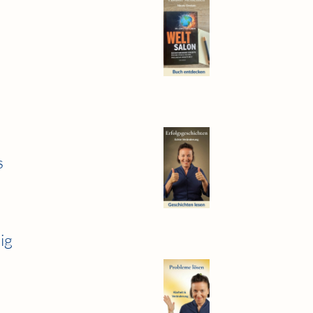
s
n
ig