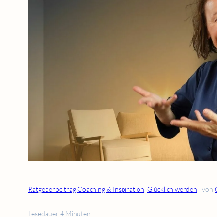
Ratgeberbeitrag
,
Coaching & Inspiration
, 
Glücklich werden
von
Lesedauer:
4 Minuten