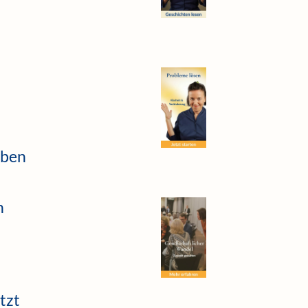
eben
n
tzt