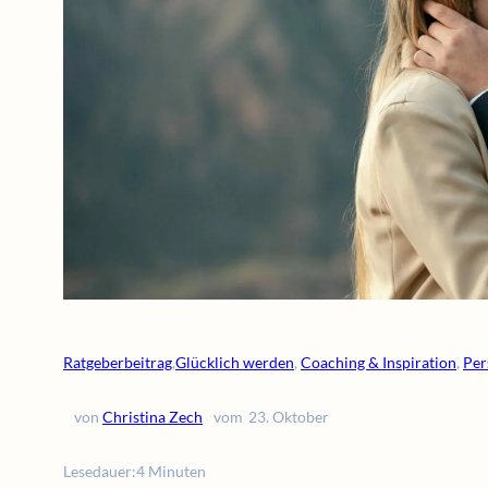
Ratgeberbeitrag
,
Glücklich werden
, 
Coaching & Inspiration
, 
Per
von
Christina Zech
vom
23. Oktober
Lesedauer:
4 Minuten