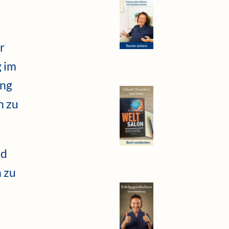
r
g im
ung
n zu
nd
 zu