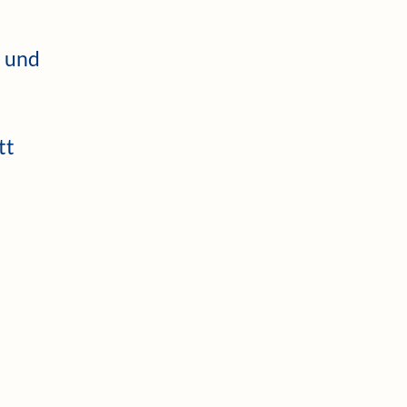
t und
tt