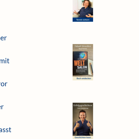
der
 mit
vor
er
asst