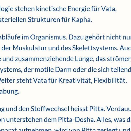
ogie stehen kinetische Energie für Vata,
ateriellen Strukturen für Kapha.
bläufe im Organismus. Dazu gehört nicht nur
 der Muskulatur und des Skelettsystems. Au
nde und zusammenziehende Lunge, das ströme
ystems, der motile Darm oder die sich teilen
iter steht Vata für Kreativität, Flexibilität,
gabung.
 und den Stoffwechsel heisst Pitta. Verdau
n unterstehen dem Pitta-Dosha. Alles, was d
rat aufnehmen, wird von Pitta zerlegt und 