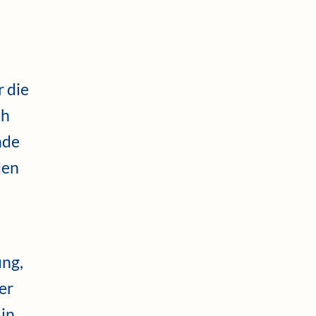
 die
ch
nde
den
ung,
er
in