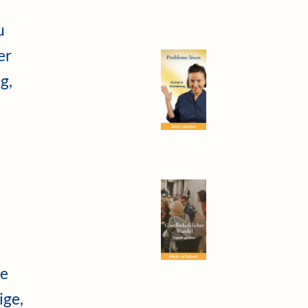
u
er
g,
re
ige,